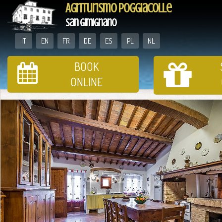
Agriturismo Poggiacolle
San Gimignano
IT
EN
FR
DE
ES
PL
NL
BOOK
ONLINE