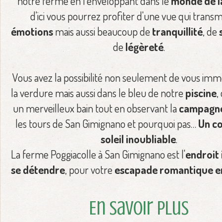
notre ferme en l'enveloppant dans le
monde de l
d'ici vous pourrez profiter d'une vue qui trans
émotions
mais aussi beaucoup de
tranquillité
, de
de
légèreté
.
Vous avez la possibilité non seulement de vous im
la verdure mais aussi dans le bleu de notre
piscine
,
un merveilleux bain tout en observant la
campagne
les tours de San Gimignano et pourquoi pas…
Un c
soleil inoubliable
.
La ferme Poggiacolle à San Gimignano est l'
endroit 
se détendre
, pour votre
escapade romantique e
En savoir Plus