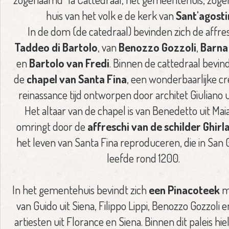
huis van het volk e de kerk van
Sant'agost
In de dom (de catedraal) bevinden zich de affre
Taddeo di Bartolo
, van
Benozzo Gozzoli
,
Barna 
en
Bartolo van Fredi
. Binnen de cattedraal bevind
de
chapel van Santa Fina
, een wonderbaarlijke cre
reinassance tijd ontworpen door architet Giuliano u
Het altaar van de chapel is van Benedetto uit Maia
omringt door de
affreschi van de schilder Ghirl
het leven van Santa Fina reproduceren, die in San
leefde rond 1200.
In het gementehuis bevindt zich
een Pinacoteek
m
van Guido uit Siena, Filippo Lippi, Benozzo Gozzoli
artiesten uit Florance en Siena. Binnen dit paleis hi