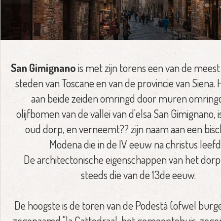
San Gimignano
is met zijn torens een van de mees
steden van Toscane en van de provincie van Siena. H
aan beide zeiden omringd door muren omring
olijfbomen van de vallei van d'elsa San Gimignano, i
oud dorp, en verneemt?? zijn naam aan een bis
Modena die in de IV eeuw na christus leefd
De architectonische eigenschappen van het dorp 
steeds die van de 13de eeuw.
De hoogste is de toren van de Podestà (ofwel burg
zogenaamd "la Cattedraal, het gemeentehuis, zog