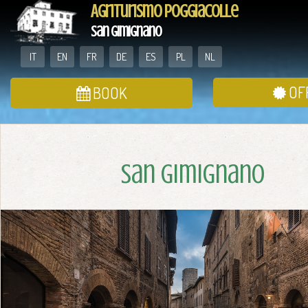
Agriturismo Poggiacolle
San Gimignano
IT
EN
FR
DE
ES
PL
NL
OF
BOOK
San Gimignano