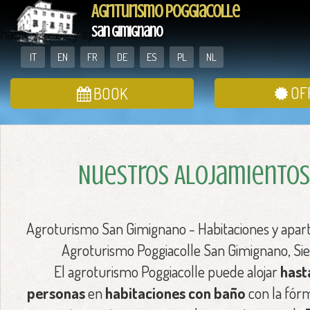
Agriturismo San Gimignano Agriturismo Poggiacolle • 
Agriturismo Poggiacolle
San Gimignano
habitaciones y apartamentos.
IT
EN
FR
DE
ES
PL
NL
OF
BOOK
Nuestros Alojamientos
Agroturismo San Gimignano - Habitaciones y apa
Agroturismo Poggiacolle San Gimignano, Sie
El agroturismo Poggiacolle puede alojar
hast
personas
en
habitaciones con baño
con la fór