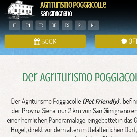
Agriturismo Poggiacolle
San Gimignano
IT
EN
FR
DE
ES
PL
NL
OF
BOOK
Der Agriturismo Poggiaco
Der Agriturismo Poggiacolle
(Pet Friendly)
, befin
der Provinz Siena, nur 2 km von San Gimignano ent
einer herrlichen Panoramalage, eingebettet in das 
Hügel, direkt vor dem alten mittelalterlichen Dor